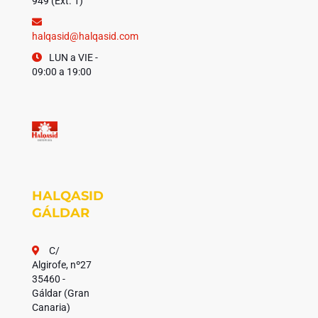
949 (Ext. 1)
halqasid@halqasid.com
LUN a VIE -
09:00 a 19:00
HALQASID
GÁLDAR
C/
Algirofe, nº27
35460 -
Gáldar (Gran
Canaria)